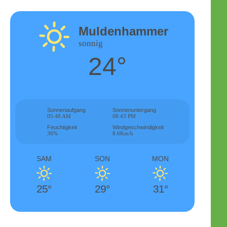
Muldenhammer
sonnig
24°
Sonnenaufgang
Sonnenuntergang
05:48 AM
08:43 PM
Feuchtigkeit
Windgeschwindigkeit
36%
8.6Km/h
SAM
SON
MON
25°
29°
31°