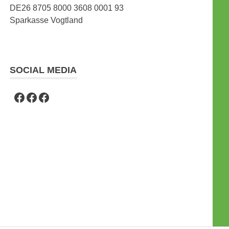
DE26 8705 8000 3608 0001 93
Sparkasse Vogtland
SOCIAL MEDIA
TSG Bau Hammerbrücke
Berglandlauf
Schlittenhunderennen Hammerbrücke