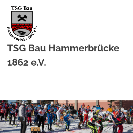
Zum
Inhalt
springen
TSG Bau Hammerbrücke
1862 e.V.
MENÜ